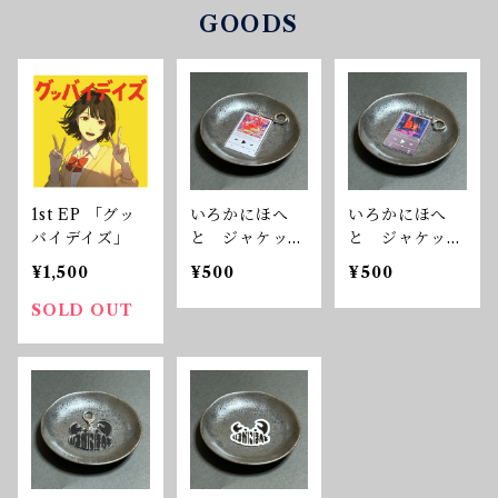
GOODS
1st EP 「グッ
いろかにほへ
いろかにほへ
バイデイズ」
と ジャケット
と ジャケット
アクリルキーホ
アクリルキーホ
¥1,500
¥500
¥500
ルダー 『erro
ルダー 『mirr
rrrrrrrr』
or』
SOLD OUT