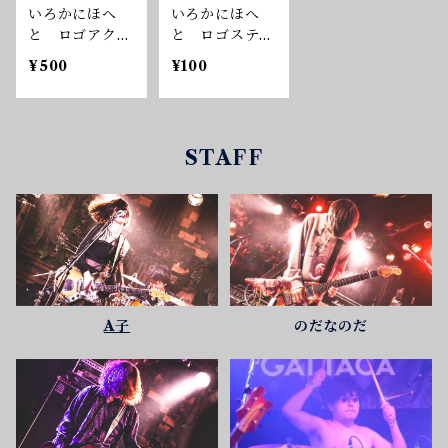
いろかにほへ
いろかにほへ
と ロゴアクリ
と ロゴステッ
ルキーホルダー
カー
¥500
¥100
STAFF
A子
のだなのだ