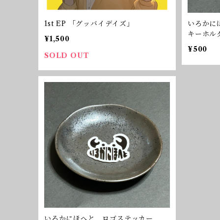
1st EP 「グッバイデイズ」
いろかに
キーホルダー
¥1,500
¥500
SOLD OUT
いろかにほへと ロゴステッカー